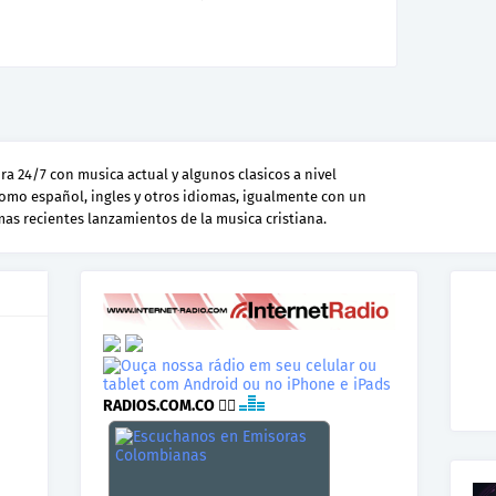
a 24/7 con musica actual y algunos clasicos a nivel
como español, ingles y otros idiomas, igualmente con un
 mas recientes lanzamientos de la musica cristiana.
RADIOS.COM.CO
👉🏾