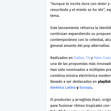
“
Aunque la noche dure con dolor y a
resucitado y el miedo se ha ido
”, e
tema.
Este lanzamiento refuerza la identi
continúan expandiendo su propuesta 
contemporáneo con lo celestial, alc
general amante del pop alternativo.
Radicados en
Dallas, TX
y
Palm Coast
una de las propuestas más innovad
Han sido nominados a múltiples pre
combina música electrónica moderna
llevado a ser destacados en
playlis
América Latina
y
Europa
.
El productor y arreglista Jhazi, ori
para fusionar ritmos tropicales con 