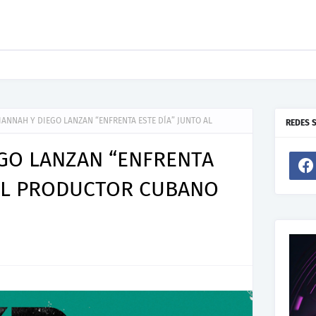
ento De Joel Contreras "Te Necesito Más"
ANNAH Y DIEGO LANZAN “ENFRENTA ESTE DÍA” JUNTO AL
REDES 
GO LANZAN “ENFRENTA
 AL PRODUCTOR CUBANO