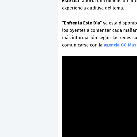
Este Día
” aporta una dimensión inte
experiencia auditiva del tema.
“
Enfrenta Este Día
” ya está disponib
los oyentes a comenzar cada mañana
más información seguir las redes so
comunicarse con la
agencia GC Mus