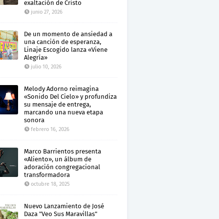
exaltación de Cristo
junio 27, 2026
De un momento de ansiedad a
una canción de esperanza,
Linaje Escogido lanza «Viene
Alegría»
julio 10, 2026
Melody Adorno reimagina
«Sonido Del Cielo» y profundiza
su mensaje de entrega,
marcando una nueva etapa
sonora
febrero 16, 2026
Marco Barrientos presenta
«Aliento», un álbum de
adoración congregacional
transformadora
octubre 18, 2025
Nuevo Lanzamiento de José
Daza "Veo Sus Maravillas"