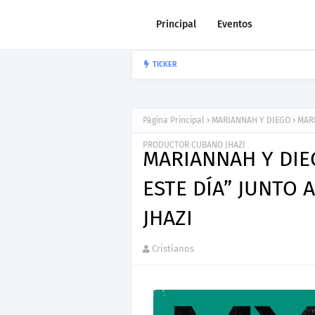
Principal
Eventos
Nuevo Lanzami
TICKER
JOEL CONTRERAS
Página Principal
MARIANNAH Y DIEGO
MARI
PRODUCTOR CUBANO JHAZI
MARIANNAH Y DIE
ESTE DÍA” JUNTO
JHAZI
Cristianos