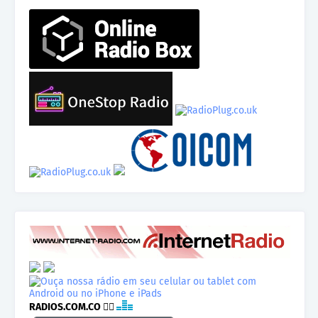
RADIOS.COM.CO
👉🏾