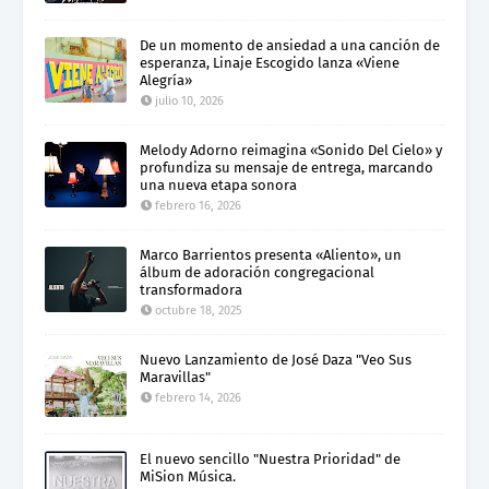
De un momento de ansiedad a una canción de
esperanza, Linaje Escogido lanza «Viene
Alegría»
julio 10, 2026
Melody Adorno reimagina «Sonido Del Cielo» y
profundiza su mensaje de entrega, marcando
una nueva etapa sonora
febrero 16, 2026
Marco Barrientos presenta «Aliento», un
álbum de adoración congregacional
transformadora
octubre 18, 2025
Nuevo Lanzamiento de José Daza "Veo Sus
Maravillas"
febrero 14, 2026
El nuevo sencillo "Nuestra Prioridad" de
MiSion Música.