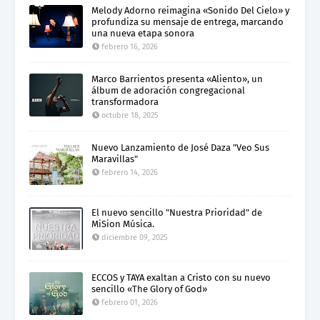
Melody Adorno reimagina «Sonido Del Cielo» y
profundiza su mensaje de entrega, marcando
una nueva etapa sonora
febrero 16, 2026
Marco Barrientos presenta «Aliento», un
álbum de adoración congregacional
transformadora
octubre 18, 2025
Nuevo Lanzamiento de José Daza "Veo Sus
Maravillas"
febrero 14, 2026
El nuevo sencillo "Nuestra Prioridad" de
MiSion Música.
diciembre 09, 2025
ECCOS y TAYA exaltan a Cristo con su nuevo
sencillo «The Glory of God»
febrero 01, 2026