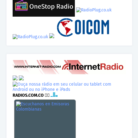
RADIOS.COM.CO
👉🏾