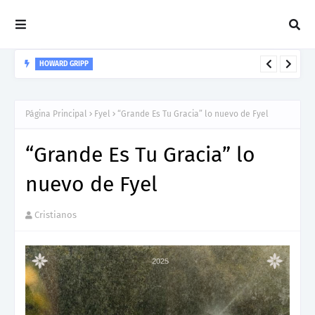
HOWARD GRIPP
Howard Gripp presenta “Welcome To Your Life”, un himno de
nuevos comienzos
Página Principal
Fyel
“Grande Es Tu Gracia” lo nuevo de Fyel
“Grande Es Tu Gracia” lo
nuevo de Fyel
Cristianos