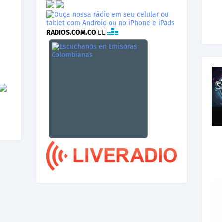
RADIOS.COM.CO
👉🏾