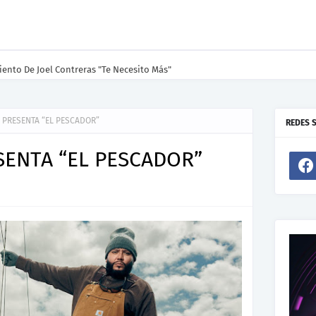
ento De Joel Contreras "Te Necesito Más"
 PRESENTA “EL PESCADOR”
REDES 
SENTA “EL PESCADOR”