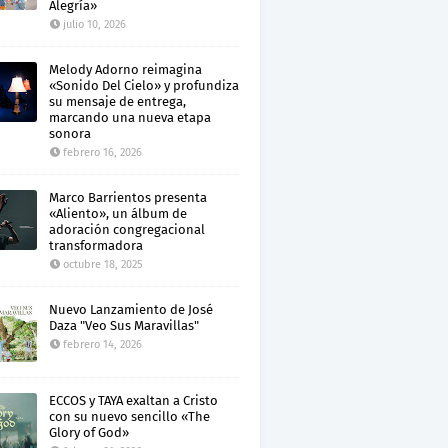
Alegría»
julio 10, 2026
Melody Adorno reimagina
«Sonido Del Cielo» y profundiza
su mensaje de entrega,
marcando una nueva etapa
sonora
febrero 16, 2026
Marco Barrientos presenta
«Aliento», un álbum de
adoración congregacional
transformadora
octubre 18, 2025
Nuevo Lanzamiento de José
Daza "Veo Sus Maravillas"
febrero 14, 2026
ECCOS y TAYA exaltan a Cristo
con su nuevo sencillo «The
Glory of God»