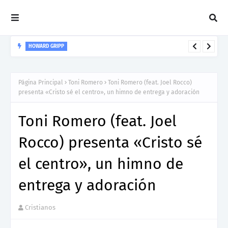
HOWARD GRIPP
Howard Gripp presenta “Welcome To Your Life”, un himno de
nuevos comienzos
Página Principal
Toni Romero
Toni Romero (feat. Joel Rocco)
presenta «Cristo sé el centro», un himno de entrega y adoración
Toni Romero (feat. Joel
Rocco) presenta «Cristo sé
el centro», un himno de
entrega y adoración
Cristianos