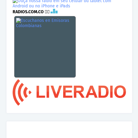
RADIOS.COM.CO
👉🏾