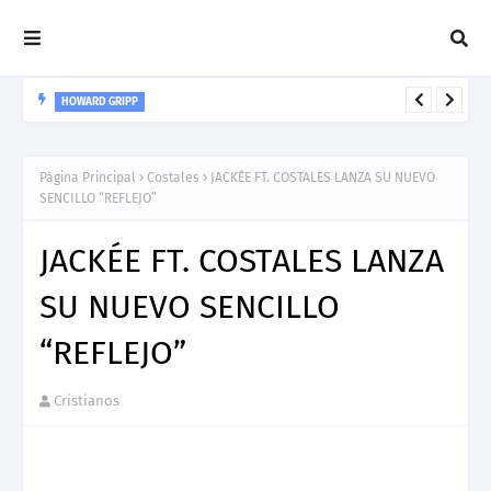
HOWARD GRIPP
Howard Gripp presenta “Welcome To Your Life”, un himno de
nuevos comienzos
Página Principal
Costales
JACKÉE FT. COSTALES LANZA SU NUEVO
SENCILLO “REFLEJO”
JACKÉE FT. COSTALES LANZA
SU NUEVO SENCILLO
“REFLEJO”
Cristianos