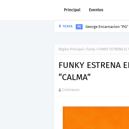
Principal
Eventos
George Encarnacion "PG" p
TICKER
PG
Página Principal
funky
FUNKY ESTRENA EL 
FUNKY ESTRENA EL
“CALMA”
Cristianos