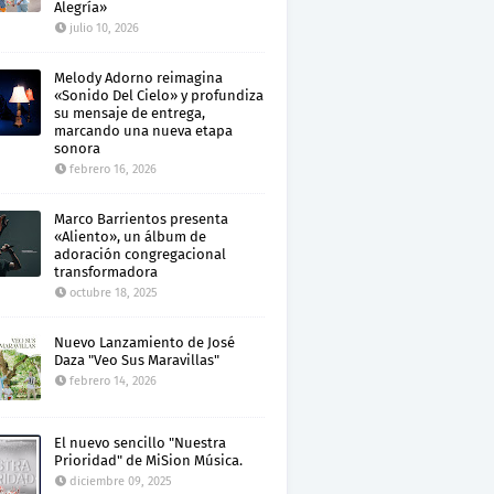
Alegría»
julio 10, 2026
Melody Adorno reimagina
«Sonido Del Cielo» y profundiza
su mensaje de entrega,
marcando una nueva etapa
sonora
febrero 16, 2026
Marco Barrientos presenta
«Aliento», un álbum de
adoración congregacional
transformadora
octubre 18, 2025
Nuevo Lanzamiento de José
Daza "Veo Sus Maravillas"
febrero 14, 2026
El nuevo sencillo "Nuestra
Prioridad" de MiSion Música.
diciembre 09, 2025