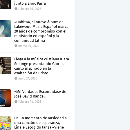
junto a Enoc Parra
febrero 01, 2026
«Habita», el nuevo álbum de
Lakewood Music Español marca
20 años de compromiso con el
ministerio en español y la
comunidad latina
marzo 01, 2025
Llega a la música cristiana Kiara
Solange presentando Gloria,
canto inspirado en la
exaltación de Cristo
junio 27, 2026
«Mil Verdades Escondidas» de
José David Rangel.
febrero 14, 2026
De un momento de ansiedad a
una canción de esperanza,
Linaje Escogido lanza «Viene