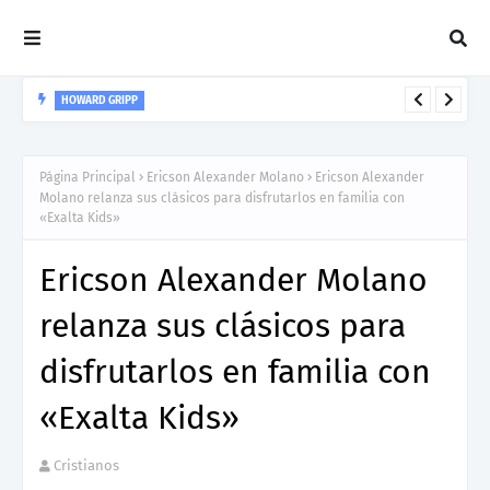
HOWARD GRIPP
Howard Gripp presenta “Welcome To Your Life”, un himno de
nuevos comienzos
Página Principal
Ericson Alexander Molano
Ericson Alexander
Molano relanza sus clásicos para disfrutarlos en familia con
«Exalta Kids»
Ericson Alexander Molano
relanza sus clásicos para
disfrutarlos en familia con
«Exalta Kids»
Cristianos