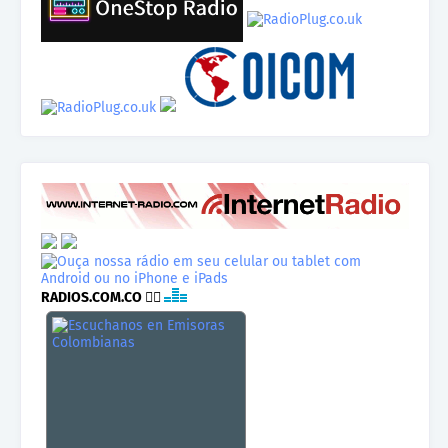
RADIOS.COM.CO
👉🏾