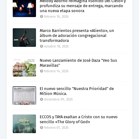
Melody Adorno reimagina «Sonido Del Cielo» y
profundiza su mensaje de entrega, marcando
una nueva etapa sonora
febrero 16, 2026
Marco Barrientos presenta «Aliento», un
álbum de adoración congregacional
transformadora
octubre 18, 2025
Nuevo Lanzamiento de José Daza "Veo Sus
Maravillas"
febrero 14, 2026
El nuevo sencillo "Nuestra Prioridad" de
MiSion Música.
diciembre 09, 2025
ECCOS y TAYA exaltan a Cristo con su nuevo
sencillo «The Glory of God»
febrero 01, 2026