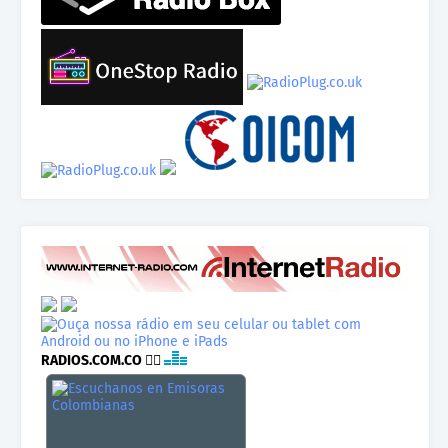
RADIOS.COM.CO
👉🏾