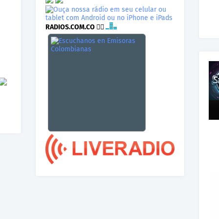
RADIOS.COM.CO
👉🏾