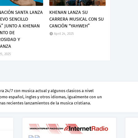
NACIÓN SANTA LANZA
KHENAN LANZA SU
EVO SENCILLO
CARRERA MUSICAL CON SU
Á” JUNTO A KHENAN
CANCIÓN “YAHWEH”
NTO DE
April 24, 2025
OSIDAD Y
RANZA
25, 2025
a 24/7 con musica actual y algunos clasicos a nivel
como español, ingles y otros idiomas, igualmente con un
 mas recientes lanzamientos de la musica cristiana.