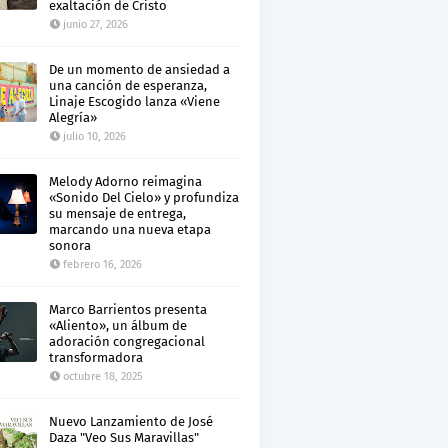
exaltación de Cristo
junio 27, 2026
De un momento de ansiedad a
una canción de esperanza,
Linaje Escogido lanza «Viene
Alegría»
julio 10, 2026
Melody Adorno reimagina
«Sonido Del Cielo» y profundiza
su mensaje de entrega,
marcando una nueva etapa
sonora
febrero 16, 2026
Marco Barrientos presenta
«Aliento», un álbum de
adoración congregacional
transformadora
octubre 18, 2025
Nuevo Lanzamiento de José
Daza "Veo Sus Maravillas"