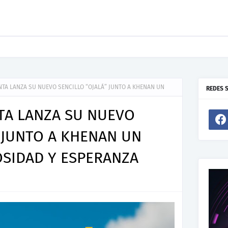
ento De Joel Contreras "Te Necesito Más"
NTA LANZA SU NUEVO SENCILLO “OJALÁ” JUNTO A KHENAN UN
REDES 
TA LANZA SU NUEVO
” JUNTO A KHENAN UN
SIDAD Y ESPERANZA