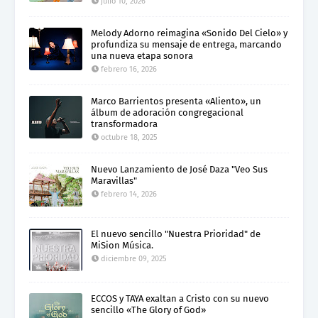
julio 10, 2026
Melody Adorno reimagina «Sonido Del Cielo» y
profundiza su mensaje de entrega, marcando
una nueva etapa sonora
febrero 16, 2026
Marco Barrientos presenta «Aliento», un
álbum de adoración congregacional
transformadora
octubre 18, 2025
Nuevo Lanzamiento de José Daza "Veo Sus
Maravillas"
febrero 14, 2026
El nuevo sencillo "Nuestra Prioridad" de
MiSion Música.
diciembre 09, 2025
ECCOS y TAYA exaltan a Cristo con su nuevo
sencillo «The Glory of God»