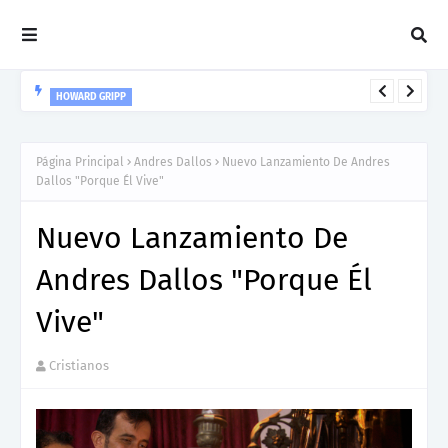
HOWARD GRIPP
Howard Gripp presenta “Welcome To Your Life”, un himno de
nuevos comienzos
Página Principal
Andres Dallos
Nuevo Lanzamiento De Andres
Dallos "Porque Él Vive"
Nuevo Lanzamiento De
Andres Dallos "Porque Él
Vive"
Cristianos