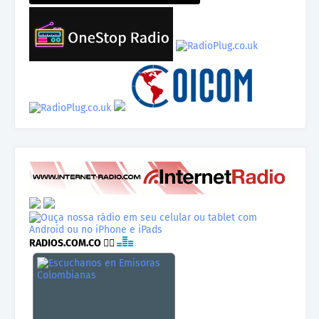
RADIOS.COM.CO
👉🏾