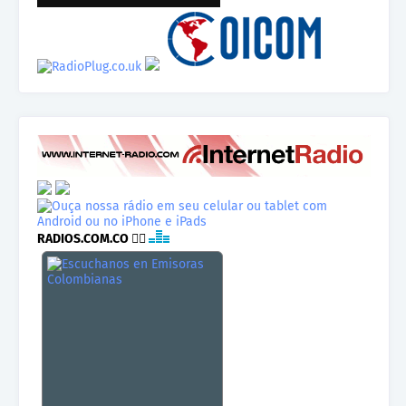
RADIOS.COM.CO
👉🏾