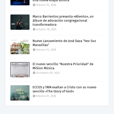
una nueva etapa sonora
febrero 16, 2026
Marco Barrientos presenta «Aliento», un
álbum de adoración congregacional
transformadora
octubre 18, 2025
Nuevo Lanzamiento de José Daza "Veo Sus
Maravillas"
febrero 14, 2026
El nuevo sencillo "Nuestra Prioridad" de
MiSion Música.
diciembre 09, 2025
ECCOS y TAYA exaltan a Cristo con su nuevo
sencillo «The Glory of God»
febrero 01, 2026