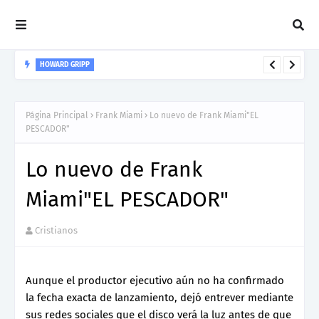
HOWARD GRIPP
Howard Gripp presenta “Welcome To Your Life”, un himno de
nuevos comienzos
Página Principal
Frank Miami
Lo nuevo de Frank Miami"EL
PESCADOR"
Lo nuevo de Frank
Miami"EL PESCADOR"
Cristianos
Aunque el productor ejecutivo aún no ha confirmado
la fecha exacta de lanzamiento, dejó entrever mediante
sus redes sociales que el disco verá la luz antes de que