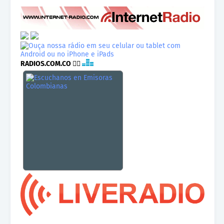
RADIOS.COM.CO
👉🏾