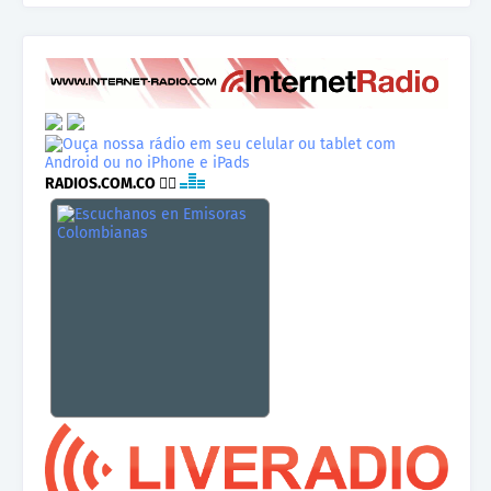
RADIOS.COM.CO
👉🏾