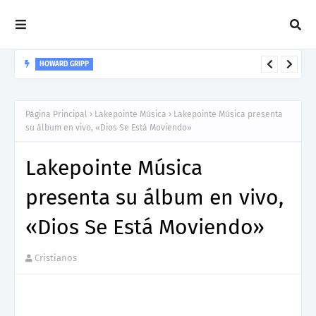
HOWARD GRIPP
Howard Gripp presenta “Welcome To Your Life”, un himno de
nuevos comienzos
Página Principal
Lakepointe Música
Lakepointe Música presenta
su álbum en vivo, «Dios Se Está Moviendo»
Lakepointe Música
presenta su álbum en vivo,
«Dios Se Está Moviendo»
Cristianos