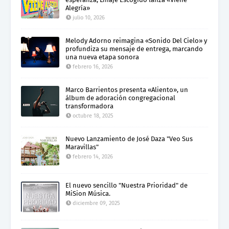
Alegría»
julio 10, 2026
Melody Adorno reimagina «Sonido Del Cielo» y
profundiza su mensaje de entrega, marcando
una nueva etapa sonora
febrero 16, 2026
Marco Barrientos presenta «Aliento», un
álbum de adoración congregacional
transformadora
octubre 18, 2025
Nuevo Lanzamiento de José Daza "Veo Sus
Maravillas"
febrero 14, 2026
El nuevo sencillo "Nuestra Prioridad" de
MiSion Música.
diciembre 09, 2025