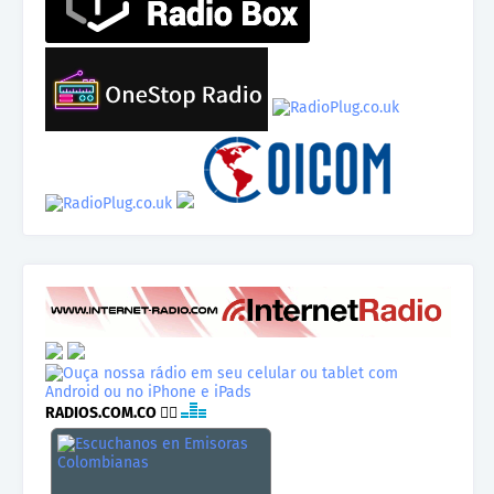
RADIOS.COM.CO
👉🏾