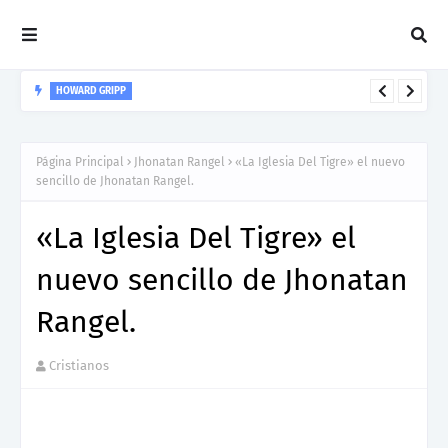
HOWARD GRIPP
Howard Gripp presenta “Welcome To Your Life”, un himno de
nuevos comienzos
Página Principal
Jhonatan Rangel
«La Iglesia Del Tigre» el nuevo
sencillo de Jhonatan Rangel.
«La Iglesia Del Tigre» el
nuevo sencillo de Jhonatan
Rangel.
Cristianos