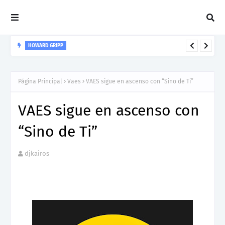
JAMES FORTUNE
Nuevo sencillo de James Fortune: fe y adoración en “Never
Forsake Me (Live)”
Página Principal
Vaes
VAES sigue en ascenso con “Sino de Ti”
VAES sigue en ascenso con
“Sino de Ti”
djkairos