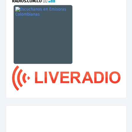
RADIOS.COM.CO
👉🏾