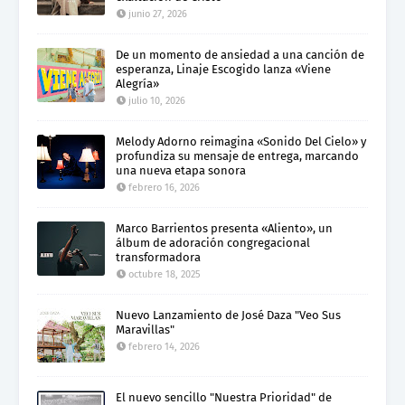
junio 27, 2026
De un momento de ansiedad a una canción de
esperanza, Linaje Escogido lanza «Viene
Alegría»
julio 10, 2026
Melody Adorno reimagina «Sonido Del Cielo» y
profundiza su mensaje de entrega, marcando
una nueva etapa sonora
febrero 16, 2026
Marco Barrientos presenta «Aliento», un
álbum de adoración congregacional
transformadora
octubre 18, 2025
Nuevo Lanzamiento de José Daza "Veo Sus
Maravillas"
febrero 14, 2026
El nuevo sencillo "Nuestra Prioridad" de