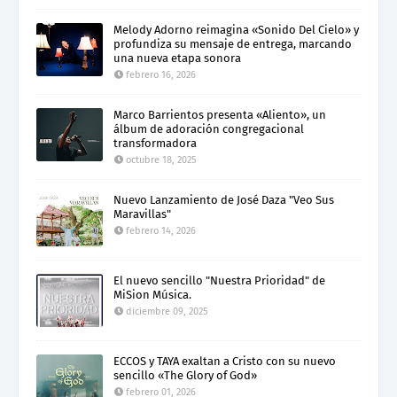
Melody Adorno reimagina «Sonido Del Cielo» y
profundiza su mensaje de entrega, marcando
una nueva etapa sonora
febrero 16, 2026
Marco Barrientos presenta «Aliento», un
álbum de adoración congregacional
transformadora
octubre 18, 2025
Nuevo Lanzamiento de José Daza "Veo Sus
Maravillas"
febrero 14, 2026
El nuevo sencillo "Nuestra Prioridad" de
MiSion Música.
diciembre 09, 2025
ECCOS y TAYA exaltan a Cristo con su nuevo
sencillo «The Glory of God»
febrero 01, 2026