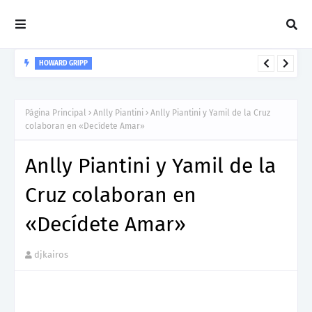
HOWARD GRIPP
Howard Gripp presenta “Welcome To Your Life”, un himno de
nuevos comienzos
Página Principal
Anlly Piantini
Anlly Piantini y Yamil de la Cruz
colaboran en «Decídete Amar»
Anlly Piantini y Yamil de la
Cruz colaboran en
«Decídete Amar»
djkairos