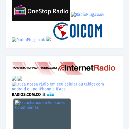
RADIOS.COM.CO
👉🏾