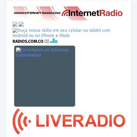
RADIOS.COM.CO
👉🏾