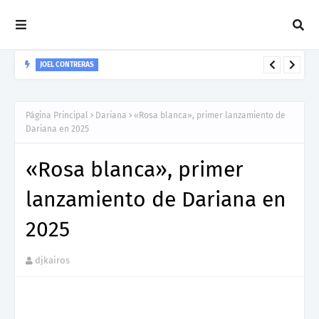
JOEL CONTRERAS
Nuevo Lanzamiento De Joel Contreras "Te Necesito Más"
Página Principal
Dariana
«Rosa blanca», primer lanzamiento de
Dariana en 2025
«Rosa blanca», primer
lanzamiento de Dariana en
2025
djkairos