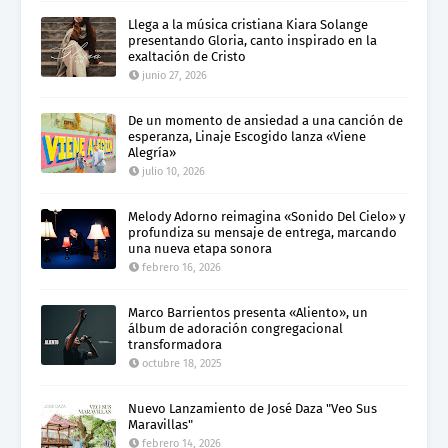
Llega a la música cristiana Kiara Solange
presentando Gloria, canto inspirado en la
exaltación de Cristo
junio 27, 2026
De un momento de ansiedad a una canción de
esperanza, Linaje Escogido lanza «Viene
Alegría»
julio 10, 2026
Melody Adorno reimagina «Sonido Del Cielo» y
profundiza su mensaje de entrega, marcando
una nueva etapa sonora
febrero 16, 2026
Marco Barrientos presenta «Aliento», un
álbum de adoración congregacional
transformadora
octubre 18, 2025
Nuevo Lanzamiento de José Daza "Veo Sus
Maravillas"
febrero 14, 2026