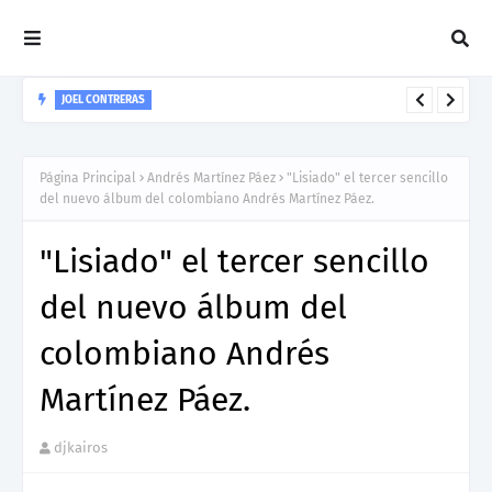
JOEL CONTRERAS
Nuevo Lanzamiento De Joel Contreras "Te Necesito Más"
Página Principal
Andrés Martínez Páez
"Lisiado" el tercer sencillo
del nuevo álbum del colombiano Andrés Martínez Páez.
"Lisiado" el tercer sencillo
del nuevo álbum del
colombiano Andrés
Martínez Páez.
djkairos