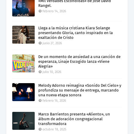
«Mil Verdades Escondidas» de José David
Rangel.
febrero 14, 2026
Llega a la música cristiana Kiara Solange
presentando Gloria, canto inspirado en la
exaltación de Cristo
junio 27, 2026
De un momento de ansiedad a una canción de
esperanza, Linaje Escogido lanza «Viene
Alegría»
julio 10, 2026
Melody Adorno reimagina «Sonido Del Cielo» y
profundiza su mensaje de entrega, marcando
una nueva etapa sonora
febrero 16, 2026
Marco Barrientos presenta «Aliento», un
álbum de adoración congregacional
transformadora
octubre 18, 2025